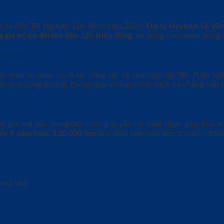
n bị đón Tết Nguyên Đán Bính Ngọ 2026,
Đại lý Hyundai Lê Vă
g giá trị ưu đãi lên đến 220 triệu đồng
, áp dụng cho nhiều dòng
ầu năm
ầu mua xe phục vụ đi lại, công tác và sum họp dịp Tết. Thấu hi
rên mọi cung đường, thông qua những chính sách bán hàng hấp d
m giá, mà còn mang đến những quyền lợi thiết thực, giúp khách
đến 8 năm hoặc 120.000 km
(tùy điều kiện nào đến trước) – thu
như sau: