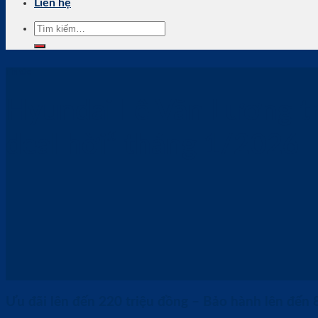
Liên hệ
Tìm
kiếm:
Tin tức
Hyundai Lê Văn Lương tr
deal hời” tháng 1/2026
Ưu đãi lên đến 220 triệu đồng – Bảo hành lên đến