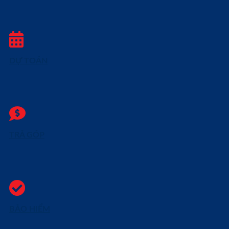
DỰ TOÁN
TRẢ GÓP
BẢO HIỂM