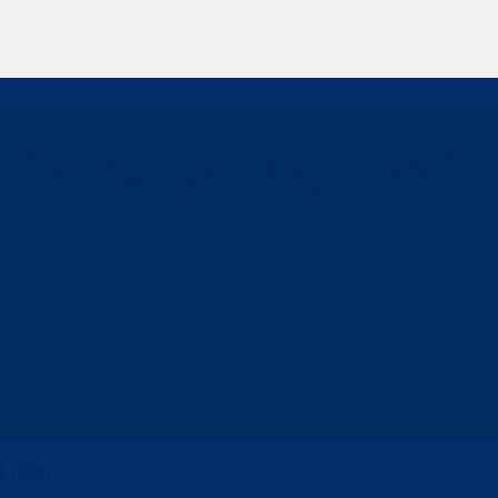
iển khai chương trình “
 8 năm