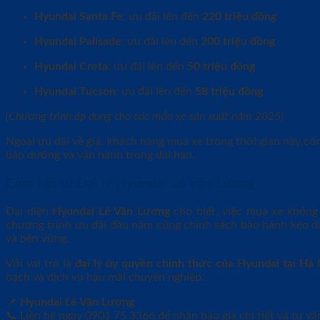
Hyundai Santa Fe
: ưu đãi lên đến
220 triệu đồng
Hyundai Palisade
: ưu đãi lên đến
200 triệu đồng
Hyundai Creta
: ưu đãi lên đến
50 triệu đồng
Hyundai Tucson
: ưu đãi lên đến
58 triệu đồng
(Chương trình áp dụng cho các mẫu xe sản xuất năm 2025)
Ngoài ưu đãi về giá, khách hàng mua xe trong thời gian này 
bảo dưỡng và vận hành trong dài hạn.
Cam kết từ Đại lý Hyundai Lê Văn Lương
Đại diện
Hyundai Lê Văn Lương
cho biết, việc mua xe không 
chương trình ưu đãi đầu năm cùng chính sách bảo hành kéo dà
và bền vững.
Với vai trò là
đại lý ủy quyền chính thức của Hyundai tại Hà 
bạch và dịch vụ hậu mãi chuyên nghiệp.
📌
Hyundai Lê Văn Lương
📞 Liên hệ ngay 0901 75 3366 để nhận báo giá chi tiết và tư v