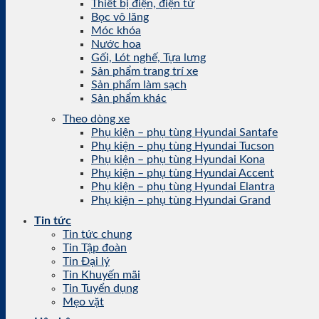
Thiết bị điện, điện tử
Bọc vô lăng
Móc khóa
Nước hoa
Gối, Lót nghế, Tựa lưng
Sản phẩm trang trí xe
Sản phẩm làm sạch
Sản phẩm khác
Theo dòng xe
Phụ kiện – phụ tùng Hyundai Santafe
Phụ kiện – phụ tùng Hyundai Tucson
Phụ kiện – phụ tùng Hyundai Kona
Phụ kiện – phụ tùng Hyundai Accent
Phụ kiện – phụ tùng Hyundai Elantra
Phụ kiện – phụ tùng Hyundai Grand
Tin tức
Tin tức chung
Tin Tập đoàn
Tin Đại lý
Tin Khuyến mãi
Tin Tuyển dụng
Mẹo vặt