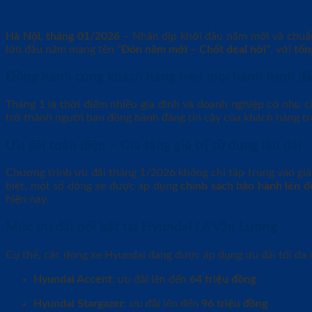
Hà Nội, tháng 01/2026
– Nhân dịp khởi đầu năm mới và chuẩ
lớn đầu năm mang tên
“Đón năm mới – Chốt deal hời”
, với
tổn
Đồng hành cùng khách hàng trên mọi hành trình đ
Tháng 1 là thời điểm nhiều gia đình và doanh nghiệp có nhu c
trở thành người bạn đồng hành đáng tin cậy của khách hàng t
Ưu đãi toàn diện – Gia tăng giá trị sử dụng lâu dài
Chương trình ưu đãi tháng 1/2026 không chỉ tập trung vào giả
biệt, một số dòng xe được áp dụng
chính sách bảo hành lên 
hiện nay.
Mức ưu đãi nổi bật tại Hyundai Lê Văn Lương
Cụ thể, các dòng xe Hyundai đang được áp dụng ưu đãi tối đa 
Hyundai Accent
: ưu đãi lên đến
64 triệu đồng
Hyundai Stargazer
: ưu đãi lên đến
96 triệu đồng