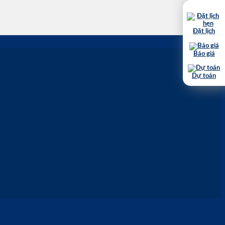
Đặt lịch
Báo giá
Đón năm mới – Chốt
Dự toán