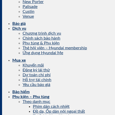
New Porter
Palisade
Custin
Venue
Báo giá
Dịch vụ
Chương trình dịch vụ
Chính sách bảo hành
Phụ tùng & Phụ kiện
Thẻ hội viên – Hyundai membership
Ứng dụng Hyundai Me
Mua xe
Khuyến mãi
Đăng ký lái thử
Dự toán chi phí
Hỗ trợ tài chính
Yêu cầu báo giá
Bảo hiểm
Phụ kiện – Phụ tùng
Theo danh mục
Phim dán cách nhiệt
Đồ da, Ốp dán nội ngoại thất