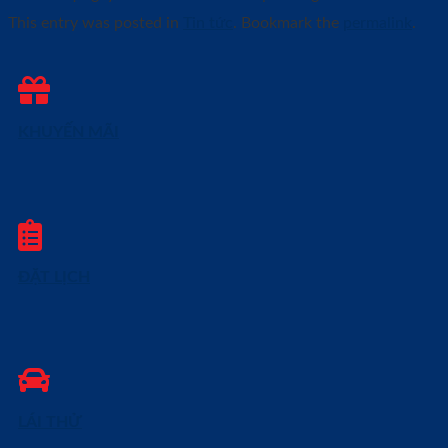
This entry was posted in
Tin tức
. Bookmark the
permalink
.
KHUYẾN MÃI
ĐẶT LỊCH
LÁI THỬ